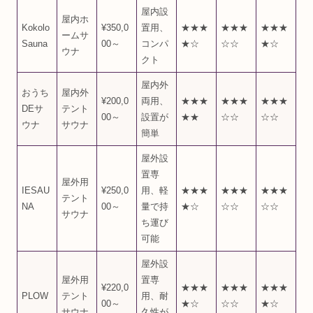
屋内設
屋内ホ
Kokolo
¥350,0
置用、
★★★
★★★
★★★
ームサ
Sauna
00～
コンパ
★☆
☆☆
★☆
ウナ
クト
屋内外
おうち
屋内外
¥200,0
両用、
★★★
★★★
★★★
DEサ
テント
00～
設置が
★★
☆☆
☆☆
ウナ
サウナ
簡単
屋外設
置専
屋外用
IESAU
¥250,0
用、軽
★★★
★★★
★★★
テント
NA
00～
量で持
★☆
☆☆
☆☆
サウナ
ち運び
可能
屋外設
屋外用
置専
¥220,0
★★★
★★★
★★★
PLOW
テント
用、耐
00～
★☆
☆☆
★☆
サウナ
久性が