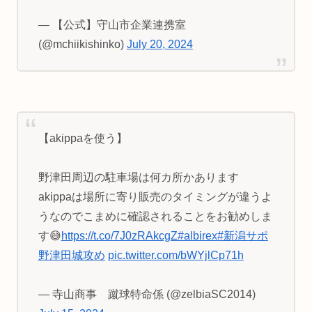
— 【公式】守山市企業連携室
(@mchiikishinko)
July 20, 2024
【akippaを使う】
野津田周辺の駐車場は何カ所かあります
akippaは場所に寄り販売のタイミングが違うよ
うなのでこまめに確認されることをお勧めしま
す😅
https://t.co/7J0zRAkcgZ
#albirex
#新潟サポ
野津田城攻め
pic.twitter.com/bWYjlCp71h
— 寺山商事 蹴球特命係 (@zelbiaSC2014)