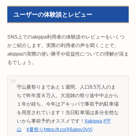
ユーザーの体験談とレビュー
SNS上でのakippa利用者の体験談やレビューをいくつ
かご紹介します。実際の利用者の声を聞くことで、
akippaの実際の使い勝手や収益性についての理解が深ま
るでしょう。
守山夏祭りまであと１週間。人口8.5万人のま
ちで昨年度８万人。大混雑の祭り途中中止から
１年が経ち、今年はアキッパで事前予約駐車場
を用意されています！当日駐車場は多分全然な
いから事前予約オススメです！
#akippa
#守
山
#夏祭り
https://t.co/X6absv3yVi