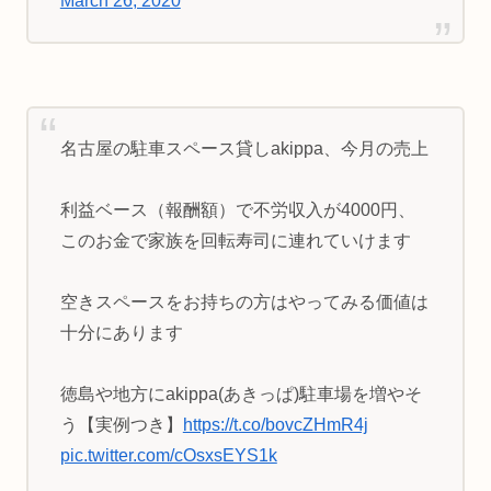
March 26, 2020
名古屋の駐車スペース貸しakippa、今月の売上
利益ベース（報酬額）で不労収入が4000円、
このお金で家族を回転寿司に連れていけます
空きスペースをお持ちの方はやってみる価値は
十分にあります
徳島や地方にakippa(あきっぱ)駐車場を増やそ
う【実例つき】
https://t.co/bovcZHmR4j
pic.twitter.com/cOsxsEYS1k