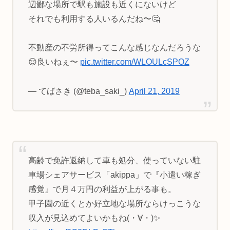
辺鄙な場所で駅も施設も近くにないけど
それでも利用する人いるんだね〜🤔
不動産の不労所得ってこんな感じなんだろうな
😌良いねぇ〜
pic.twitter.com/WLOULcSPOZ
— てばさき (@teba_saki_)
April 21, 2019
高齢で免許返納して車も処分、使っていない駐
車場シェアサービス「akippa」で『小遣い稼ぎ
感覚』で月４万円の利益が上がる事も。
甲子園の近くとか好立地な場所ならけっこうな
収入が見込めてよいかもね(・∀・)✨