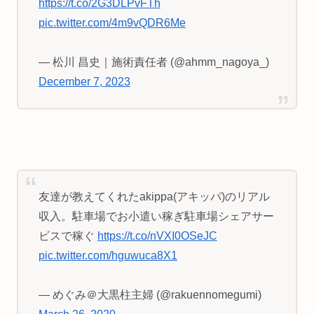
https://t.co/2G3DLPvFTh
pic.twitter.com/4m9vQDR6Me
— 松川 昌史｜施術責任者 (@ahmm_nagoya_)
December 7, 2023
友達が教えてくれたakippa(アキッパ)のリアル
収入。駐車場でお小遣い稼ぎ駐車場シェアサー
ビスで稼ぐ
https://t.co/nVXI0OSeJC
pic.twitter.com/hguwuca8X1
— めぐみ＠大黒柱主婦 (@rakuennomegumi)