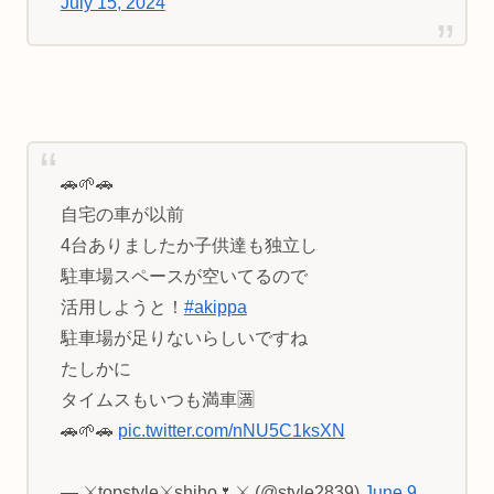
July 15, 2024
🚗🌱🚗
自宅の車が以前
4台ありましたか子供達も独立し
駐車場スペースが空いてるので
活用しようと！
#akippa
駐車場が足りないらしいですね
たしかに
タイムスもいつも満車🈵
🚗🌱🚗
pic.twitter.com/nNU5C1ksXN
— ⚔topstyle⚔shiho🌷⚔️ (@style2839)
June 9,